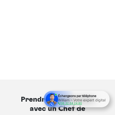
Échangeons par téléphone
Prendre rendez-vous
William – Votre expert digital
06 32 64 24 80
avec un
Chef de