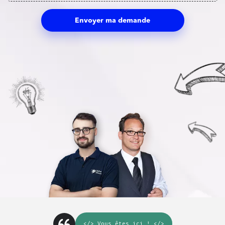
Envoyer ma demande
</>
Vous êtes ici
! </>