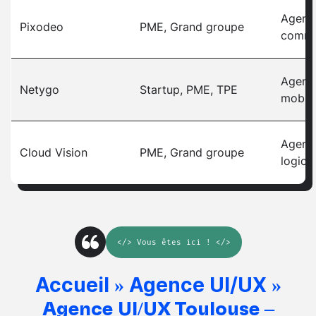
Agenc
Pixodeo
PME, Grand groupe
comme
Agenc
Netygo
Startup, PME, TPE
mobil
Agenc
Cloud Vision
PME, Grand groupe
logicie
</>
Vous êtes ici
! </>
Accueil
Agence UI/UX
»
»
Agence UI/UX Toulouse –