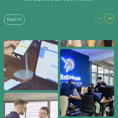
Étape
1
/
5