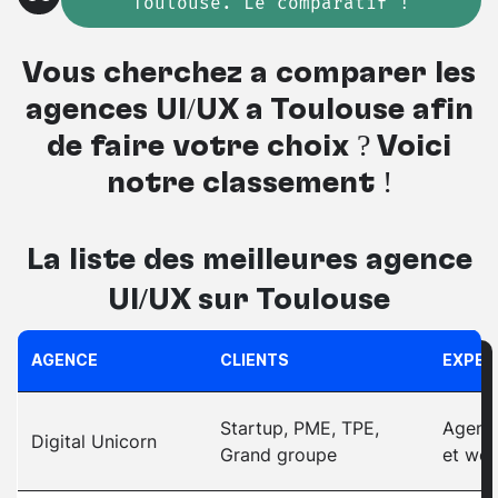
Toulouse. Le comparatif !
Vous cherchez à comparer les
agences UI/UX à Toulouse afin
de faire votre choix ? Voici
notre classement !
La liste des meilleures
agence
UI/UX sur Toulouse
AGENCE
CLIENTS
EXPER
Startup, PME, TPE,
Agence
Digital Unicorn
Grand groupe
et web