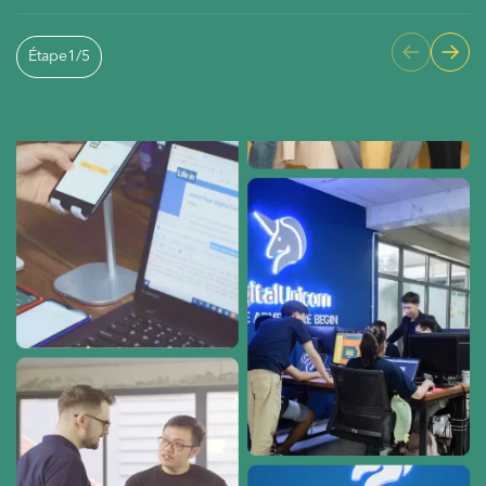
Étape
1
/
5