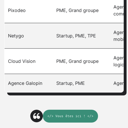
Agence
Pixodeo
PME, Grand groupe
comme
Agenc
Netygo
Startup, PME, TPE
mobile
Agenc
Cloud Vision
PME, Grand groupe
logicie
Agence Galopin
Startup, PME
Agenc
</>
Vous êtes ici
! </>