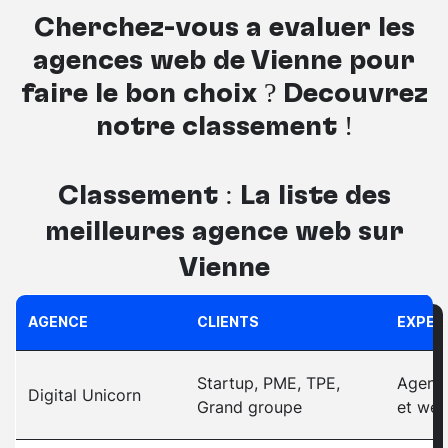
Cherchez-vous à évaluer les
agences web de Vienne pour
faire le bon choix ? Découvrez
notre classement !
Classement : La liste des
meilleures
agence web sur
Vienne
AGENCE
CLIENTS
EXPER
Startup, PME, TPE,
Agence
Digital Unicorn
Grand groupe
et web