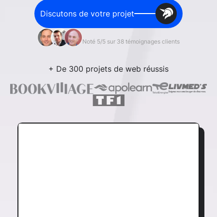
Discutons de votre projet
Noté 5/5 sur 38 témoignages clients
+ De 300 projets de web réussis