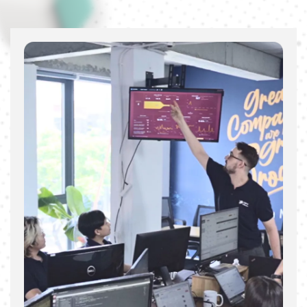
Gabriel Lepadatu
CEO de Prolyp™
Notre objectif était de développer une application
mobile pour un nouveau jeu d’entraînement cérébral. Ce
que nous avons particulièrement apprécié chez Digital
Unicorn, c’est la qualité de la communication et le suivi
du projet, de la présentation de l’ébauche à la livraison
du produit final. Ils ont immédiatement saisi l’essence de
notre application et ont conçu un concept remarquable,
jetant les bases d’un développement futur réussi de
l’application.
1 Juin 2026