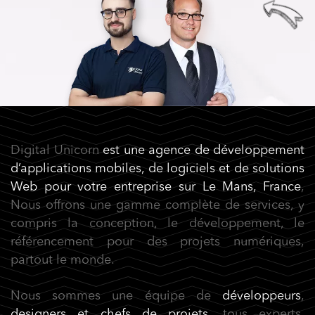
Digital Unicorn
est une agence de développement
d’applications mobiles
, de logiciels et de solutions
Web
pour votre entreprise sur Le Mans, France
,
Nous offrons une gamme complète de services, y
compris la conception, le développement, le
référencement pour des projets numériques,
partout le monde.
Nous sommes une équipe de
développeurs
,
designers et chefs de projets
, tous experts,