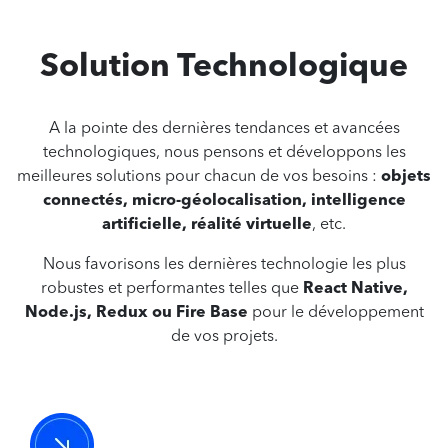
Il est très important, pour avoir une qualité parfaite, de
tester en réalisant des test cases grâce à notre équipe
QA, afin de s’assurer du meilleur fonctionnement et de
Solution
Technologique
déceler les éventuelles erreurs pour y apporter les
solutions.
A la pointe des dernières tendances et avancées
Le succès d’un projet dépend, en grande partie, de son
technologiques, nous pensons et développons les
ergonomie et de sa fiabilité.
meilleures solutions pour chacun de vos besoins :
objets
Plus les tests seront poussés, plus l’équipe pourra
connectés, micro-géolocalisation, intelligence
l’adapter aux besoins de la cible.
artificielle, réalité virtuelle
, etc.
Enfin, après les tests, il ne restera plus qu’à procéder à
Nous favorisons les dernières technologie les plus
l’étape finale qui consiste à publier le projet et à le livrer.
robustes et performantes telles que
React Native,
À ce stade, l’application est déjà prête à la promotion et
Node.js, Redux ou Fire Base
pour le développement
à la commercialisation.
de vos projets.