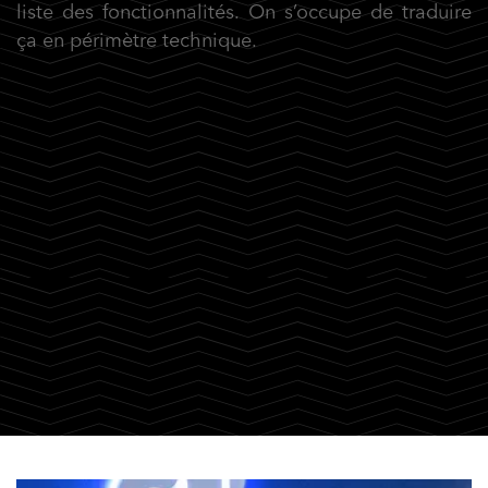
liste des fonctionnalités. On s’occupe de traduire
ça en périmètre technique.