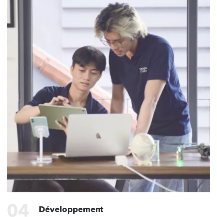
L’étude technique
Cette étape consiste à la mise en place du cahier des
charges technique.
Ce document est un support permettant d’évaluer tous
les aspects techniques nécessaires au développement et
à la conception du projet.
Lors de cette étape, suivant les méthodes Agile et Scrum,
nous allons définir les différentes US du projet, ainsi que
la faisabilité technique.
Nous allons, également, faire un choix sur
le design général de l’application, l’UI/UX (user interface/
user expérience).
Notre entreprise vous proposera un design haut de
gamme, entièrement sur mesure.
Étude de la maintenabilité
Développement
Cette étape consiste à faire une projection du travail à