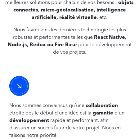
meilleures solutions pour chacun de vos besoins :
objets
Plus les tests seront poussés, plus l’équipe pourra
connectés, micro-géolocalisation, intelligence
l’adapter aux besoins de la cible.
artificielle, réalité virtuelle
, etc.
Enfin, après les tests, il ne restera plus qu’à procéder à
Nous favorisons les dernières technologie les plus
l’étape finale qui consiste à publier le projet et à le livrer.
robustes et performantes telles que
React Native,
À ce stade, l’application est déjà prête à la promotion et
Node.js, Redux ou Fire Base
pour le développement
à la commercialisation.
de vos projets.
Nous sommes convaincus qu’une
collaboration
étroite dès le début d’une idée est la
garantie
d’un
développement
rapide et performant, afin
d’assurer un succès futur de votre projet. Nous en
faisons notre priorité.