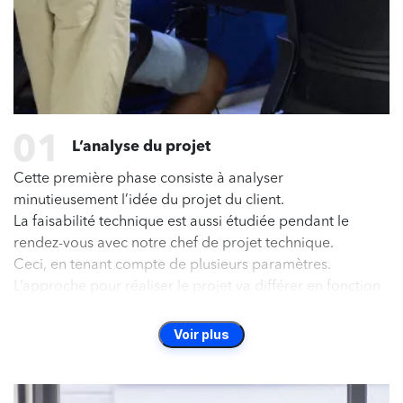
L’analyse du projet
Cette première phase consiste à analyser
minutieusement l’idée du projet du client.
La faisabilité technique est aussi étudiée pendant le
rendez-vous avec notre chef de projet technique.
Ceci, en tenant compte de plusieurs paramètres.
L’approche pour réaliser le projet va différer en fonction
de la technologie, de l'idée, ou encore de la plateforme.
C’est, justement, cette fine analyse du projet qui
Voir plus
permettra de sélectionner les technologies les mieux
adaptées pour ne pas devoir revenir dessus une fois le
développement terminé.