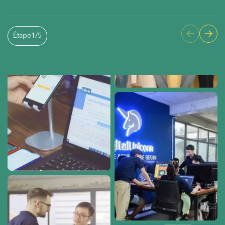
Étape
1
/
5