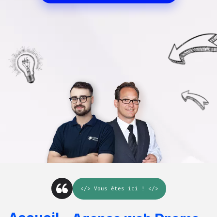
</>
Vous êtes ici
! </>