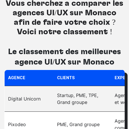
Vous cherchez à comparer les
agences UI/UX sur Monaco
afin de faire votre choix ?
Voici notre classement !
Le classement des meilleures
agence UI/UX sur Monaco
AGENCE
CLIENTS
EXPER
Startup, PME, TPE,
Agence
Digital Unicorn
Grand groupe
et web
Agenc
Pixodeo
PME, Grand groupe
comme