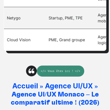
Agenc
Netygo
Startup, PME, TPE
mobil
Agenc
Cloud Vision
PME, Grand groupe
logicie
</>
Vous êtes ici
! </>
Accueil
Agence UI/UX
»
»
Agence UI/UX Monaco – Le
comparatif ultime ! (2026)