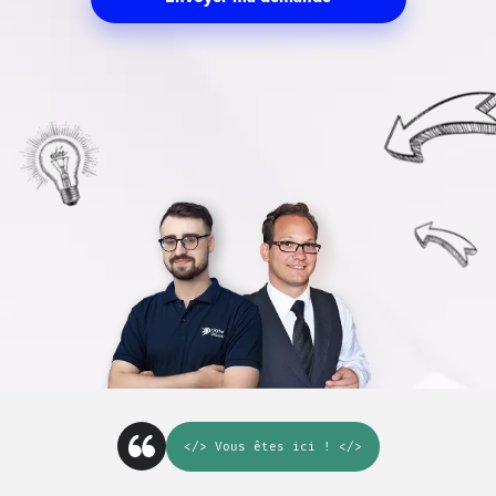
</>
Vous êtes ici
! </>