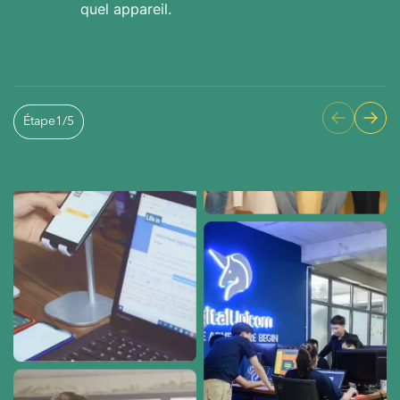
quel appareil.
Étape
1
/
5