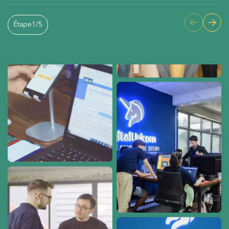
Étape
1
/
5