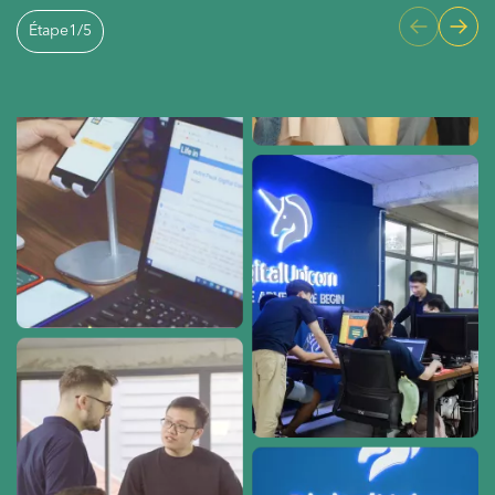
Étape
1
/
5