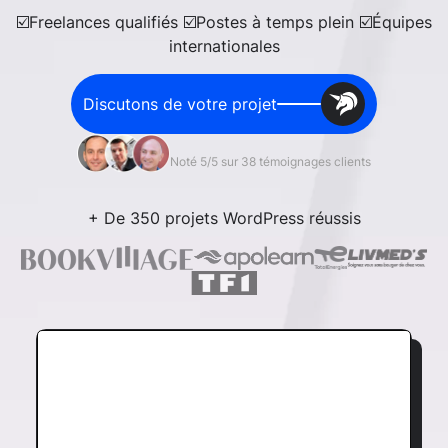
☑️Freelances qualifiés ☑️Postes à temps plein ☑️Équipes
internationales
Discutons de votre projet
Noté 5/5 sur 38 témoignages clients
+ De 350 projets WordPress réussis