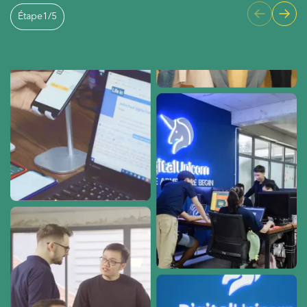
Étape
1
/
5