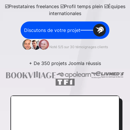
☑️Prestataires freelances ☑️Profil temps plein ☑️Équipes
internationales
Discutons de votre projet
Noté 5/5 sur 30 témoignages clients
+ De 350 projets Joomla réussis