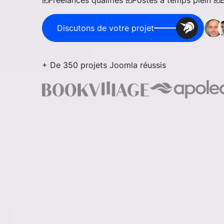
☑️Freelances qualifiés ☑️Postes à temps plein ☑️
Discutons de votre projet
+ De 350 projets Joomla réussis