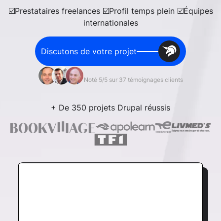
☑️Prestataires freelances ☑️Profil temps plein ☑️Équipes
internationales
Discutons de votre projet
Noté 5/5 sur 37 témoignages clients
+ De 350 projets Drupal réussis