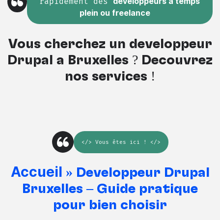
rapidement des
développeurs à temps
plein ou freelance
Vous cherchez un développeur
Drupal à Bruxelles ? Découvrez
nos services !
</>
Vous êtes ici
! </>
Accueil
»
Développeur Drupal
Bruxelles – Guide pratique
pour bien choisir