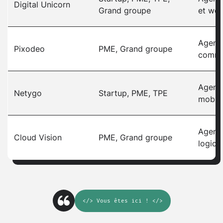
Digital Unicorn
Grand groupe
et web
Agenc
Pixodeo
PME, Grand groupe
comme
Agenc
Netygo
Startup, PME, TPE
mobil
Agenc
Cloud Vision
PME, Grand groupe
logicie
</>
Vous êtes ici
! </>