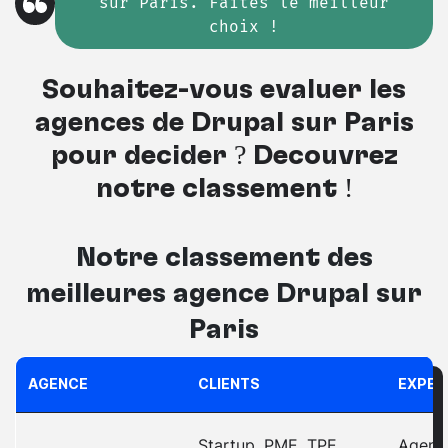
sur Paris. Faites le meilleur
choix !
Souhaitez-vous évaluer les
agences de Drupal sur Paris
pour décider ? Découvrez
notre classement !
Notre classement des
meilleures
agence Drupal sur
Paris
AGENCE
CLIENTS
EXPER
Startup, PME, TPE,
Agence