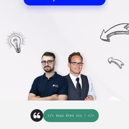
</>
Vous êtes ici
! </>