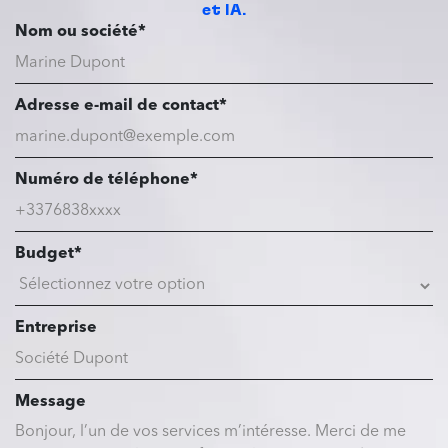
et IA.
Nom ou société*
Adresse e-mail de contact*
Numéro de téléphone*
Budget*
Entreprise
Message