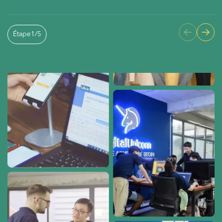
Étape
1
/
5