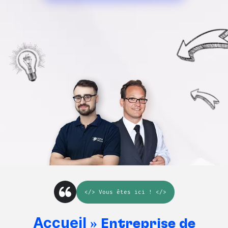
</>
Vous êtes ici
! </>
Accueil
»
Entreprise de