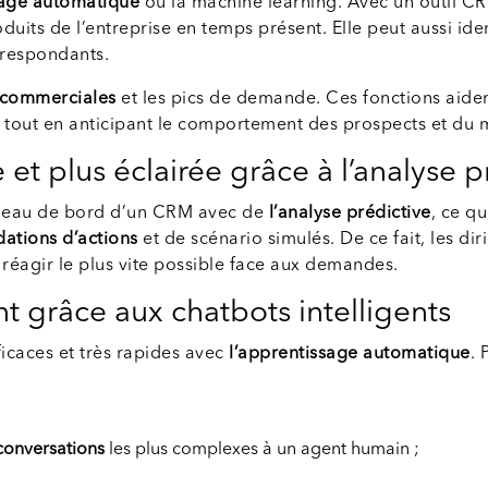
sage automatique
ou la machine learning. Avec un outil CRM
duits de l’entreprise en temps présent. Elle peut aussi ident
orrespondants.
 commerciales
et les pics de demande. Ces fonctions aident
 tout en anticipant le comportement des prospects et du 
 et plus éclairée grâce à l’analyse p
bleau de bord d’un CRM avec de
l’analyse prédictive
, ce q
tions d’actions
et de scénario simulés. De ce fait, les di
 réagir le plus vite possible face aux demandes.
nt grâce aux chatbots intelligents
ficaces et très rapides avec
l’apprentissage automatique
. 
conversations
les plus complexes à un agent humain ;