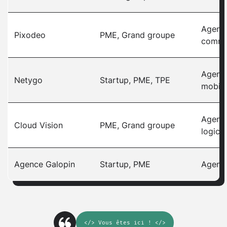
Agence
Pixodeo
PME, Grand groupe
comme
Agenc
Netygo
Startup, PME, TPE
mobile
Agenc
Cloud Vision
PME, Grand groupe
logicie
Agence Galopin
Startup, PME
Agenc
</>
Vous êtes ici
! </>