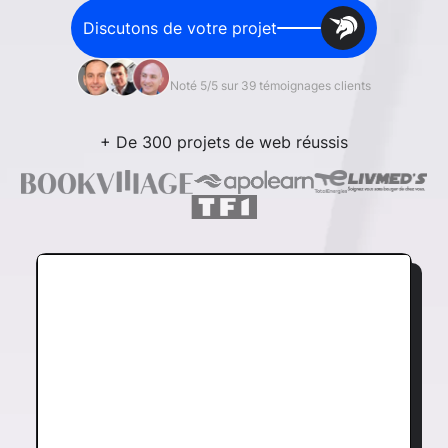
Discutons de votre projet
Noté 5/5 sur 39 témoignages clients
+ De 300 projets de web réussis