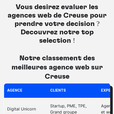
Vous désirez évaluer les
agences web de Creuse pour
prendre votre décision ?
Découvrez notre top
sélection !
Notre classement des
meilleures
agence web sur
Creuse
AGENCE
CLIENTS
EXPER
Startup, PME, TPE,
Agence
Digital Unicorn
Grand groupe
et web