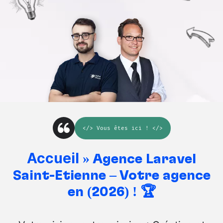
</>
Vous êtes ici
! </>
Accueil
»
Agence Laravel
Saint-Étienne – Votre agence
en (2026) ! 🏆