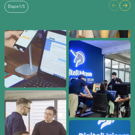
Étape
1
/
5