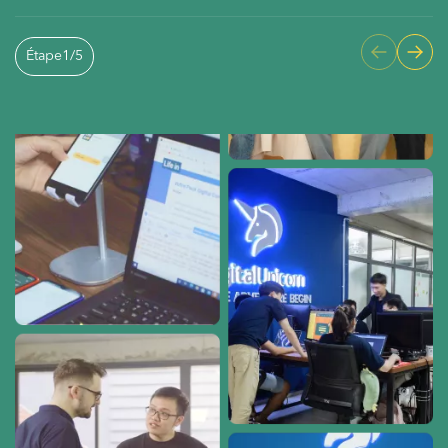
Étape
1
/
5