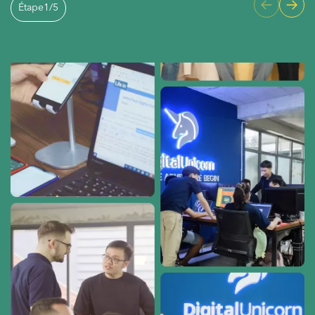
Étape
1
/
5