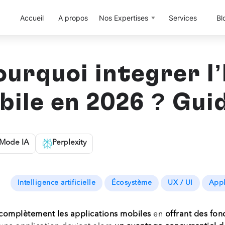
Accueil
A propos
Nos Expertises
Services
Bl
rquoi intégrer l’
bile en 2026 ? Gui
Mode IA
Perplexity
Intelligence artificielle
Écosystème
UX / UI
Appl
 complètement les applications mobiles
en
offrant des fon