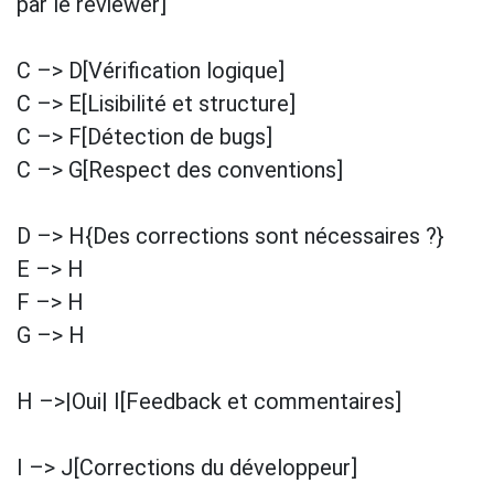
par le reviewer]
C –> D[Vérification logique]
C –> E[Lisibilité et structure]
C –> F[Détection de bugs]
C –> G[Respect des conventions]
D –> H{Des corrections sont nécessaires ?}
E –> H
F –> H
G –> H
H –>|Oui| I[Feedback et commentaires]
I –> J[Corrections du développeur]