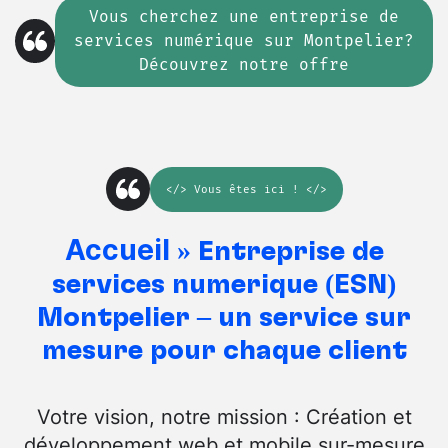
Vous cherchez
une
entreprise de
services numérique sur Montpelier?
Découvrez notre offre
</>
Vous êtes ici
! </>
Accueil
»
Entreprise de
services numérique (ESN)
Montpelier – un service sur
mesure pour chaque client
Votre vision, notre mission : Création et
développement web et mobile sur-mesure