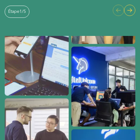
Étape
1
/
5