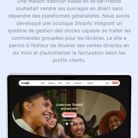
Une maison d’édition basée en Île-de-France
souhaitait vendre ses ouvrages en direct sans
dépendre des plateformes généralistes. Nous avons
développé une boutique Shopify intégrant un
système de gestion des stocks capable de traiter les
commandes groupées pour les libraires. Le site a
permis à l’éditeur de doubler ses ventes directes en
six mois et d’automatiser la facturation selon les
profils clients.