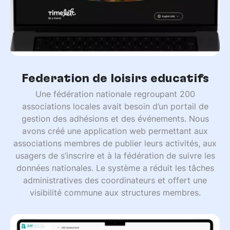
Fédération de loisirs éducatifs
Une fédération nationale regroupant 200
associations locales avait besoin d’un portail de
gestion des adhésions et des événements. Nous
avons créé une application web permettant aux
associations membres de publier leurs activités, aux
usagers de s’inscrire et à la fédération de suivre les
données nationales. Le système a réduit les tâches
administratives des coordinateurs et offert une
visibilité commune aux structures membres.