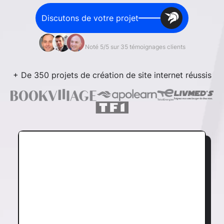
Discutons de votre projet
Noté 5/5 sur 35 témoignages clients
+ De 350 projets de création de site internet réussis