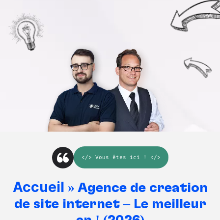
</>
Vous êtes ici
! </>
Accueil
»
Agence de création
de site internet – Le meilleur