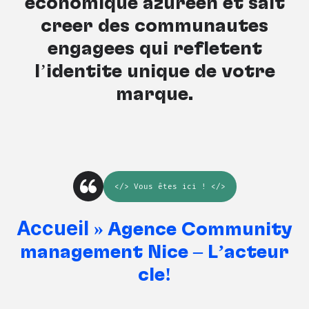
économique azuréen et sait
créer des communautés
engagées qui reflètent
l’identité unique de votre
marque.
</>
Vous êtes ici
! </>
Accueil
»
Agence Community
management Nice – L’acteur
clé!