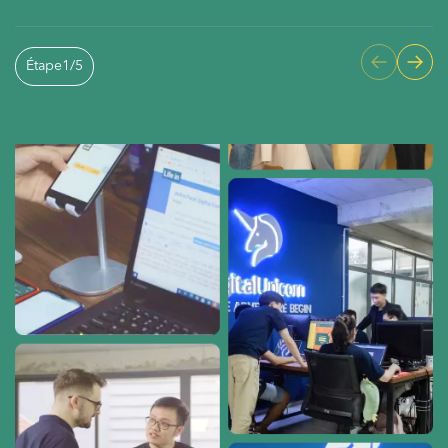
Étape
1
/
5