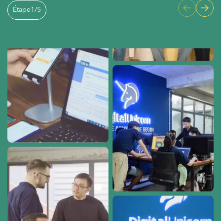
Étape
1
/
5