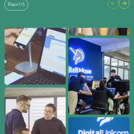
Étape
1
/
5