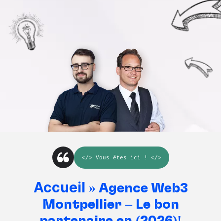
</>
Vous êtes ici
! </>
Accueil
»
Agence Web3
Montpellier – Le bon
partenaire en (2026)!