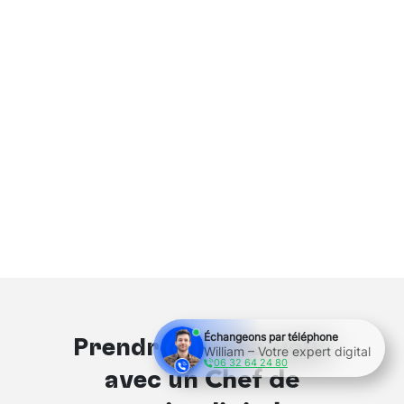
Échangeons par téléphone
Prendre rendez-vous
William – Votre expert digital
06 32 64 24 80
avec un
Chef de