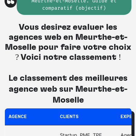
Meurthe-et-Moselle. Guide et
comparatif (objectif)
Vous désirez évaluer les
agences web en Meurthe-et-
Moselle pour faire votre choix
? Voici notre classement !
Le classement des meilleures
agence web sur Meurthe-et-
Moselle
AGENCE
CLIENTS
EXPER
Startup, PME, TPE,
Agence