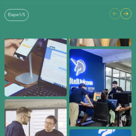
Étape
1
/
5