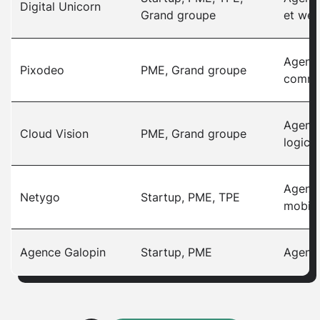
Digital Unicorn
Grand groupe
et web
Agence
Pixodeo
PME, Grand groupe
comme
Agenc
Cloud Vision
PME, Grand groupe
logicie
Agenc
Netygo
Startup, PME, TPE
mobile
Agence Galopin
Startup, PME
Agenc