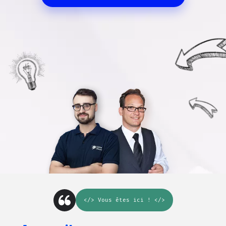
</>
Vous êtes ici
! </>