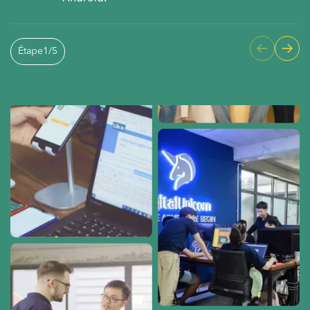
Étape
1
/
5