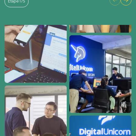
Étape
1
/
5