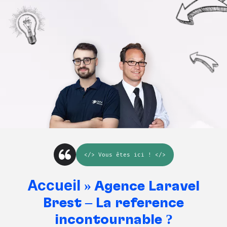
</>
Vous êtes ici
! </>
Accueil
»
Agence Laravel
Brest – La référence
incontournable ?