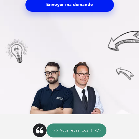
Envoyer ma demande
</>
Vous êtes ici
! </>