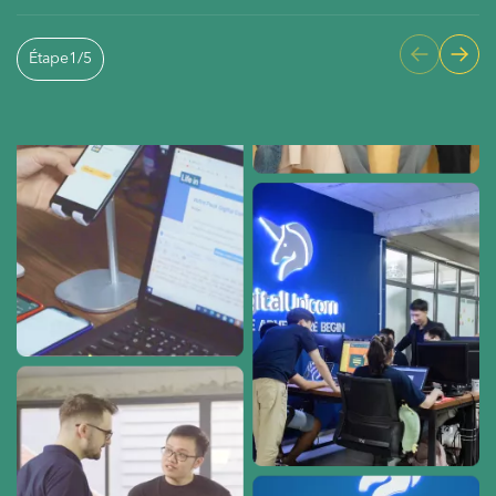
Étape
1
/
5