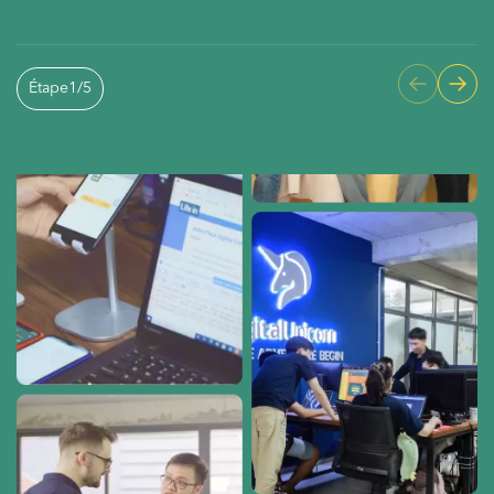
Étape
1
/
5