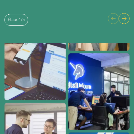
Étape
1
/
5