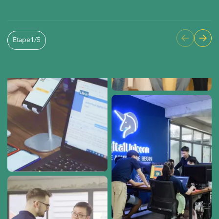
Étape
1
/
5