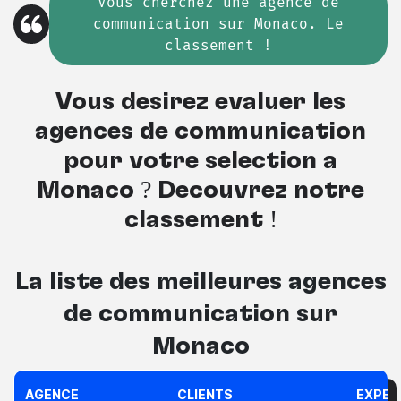
Vous cherchez
une
agence de
communication sur Monaco. Le
classement !
Vous désirez évaluer les
agences de communication
pour votre sélection à
Monaco ? Découvrez notre
classement !
La liste des meilleures
agences
de communication sur
Monaco
AGENCE
CLIENTS
EXPER