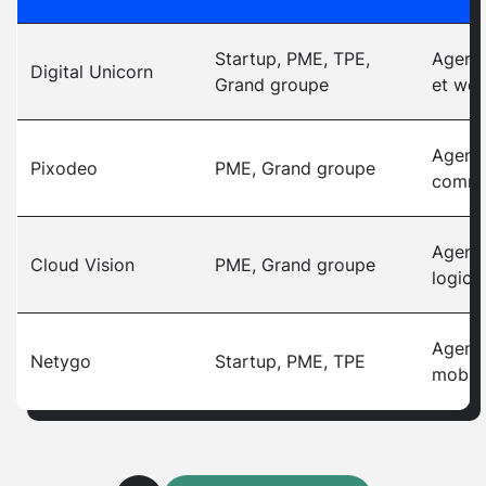
Startup, PME, TPE,
Agence
Digital Unicorn
Grand groupe
et web
Agenc
Pixodeo
PME, Grand groupe
comme
Agenc
Cloud Vision
PME, Grand groupe
logicie
Agenc
Netygo
Startup, PME, TPE
mobil