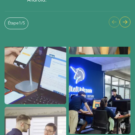
Étape
1
/
5