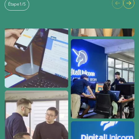
Étape
1
/
5