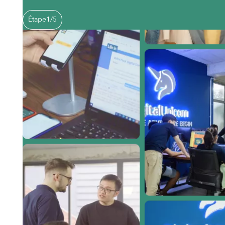
Étape
1
/
5