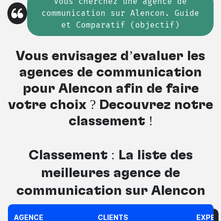
Vous cherchez
une
agence de
communication sur Alencon. Guide
et Comparatif (objectif)
Vous envisagez d’évaluer les
agences de communication
pour Alençon afin de faire
votre choix ? Découvrez notre
classement !
Classement : La liste des
meilleures
agence de
communication sur Alencon
AGENCE
CLIENTS
EXPER