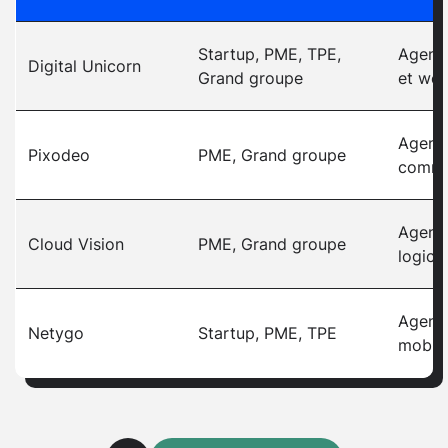
Startup, PME, TPE,
Agence
Digital Unicorn
Grand groupe
et web
Agenc
Pixodeo
PME, Grand groupe
comme
Agenc
Cloud Vision
PME, Grand groupe
logicie
Agenc
Netygo
Startup, PME, TPE
mobil