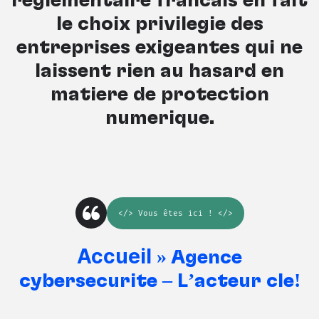
réglementaire français en fait
le choix privilégié des
entreprises exigeantes qui ne
laissent rien au hasard en
matière de protection
numérique.
</>
Vous êtes ici
! </>
Accueil
»
Agence
cybersécurité – L’acteur clé!