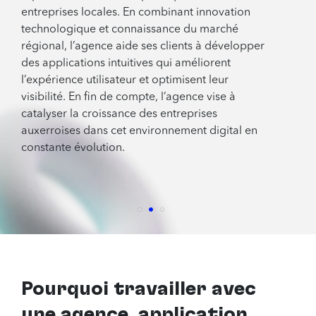
seulement en mesure de créer des stratégies
adaptées aux besoins des entreprises locales,
mais ils offrent également des solutions
personnalisées, comme le développement
d’applications mobiles sur mesure pour
améliorer l’expérience utilisateur. De plus, une
agence d’Auxerre dispose souvent d’un réseau
de partenaires locaux qui peut faciliter des
collaborations fructueuses et renforcer votre
visibilité sur le marché.
Pourquoi travailler avec
une agence application