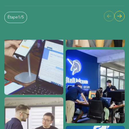
Étape
1
/
5