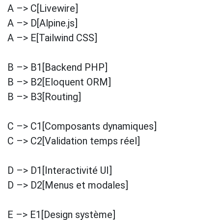
A –> C[Livewire]
A –> D[Alpine.js]
A –> E[Tailwind CSS]
B –> B1[Backend PHP]
B –> B2[Eloquent ORM]
B –> B3[Routing]
C –> C1[Composants dynamiques]
C –> C2[Validation temps réel]
D –> D1[Interactivité UI]
D –> D2[Menus et modales]
E –> E1[Design système]