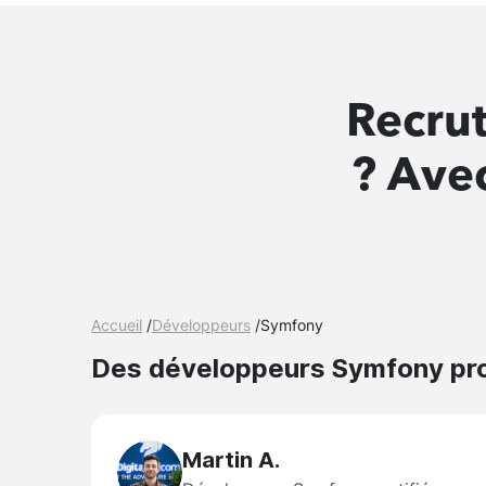
Recru
? Avec
Accueil
/
Développeurs
/
Symfony
Des développeurs Symfony prof
Martin A.