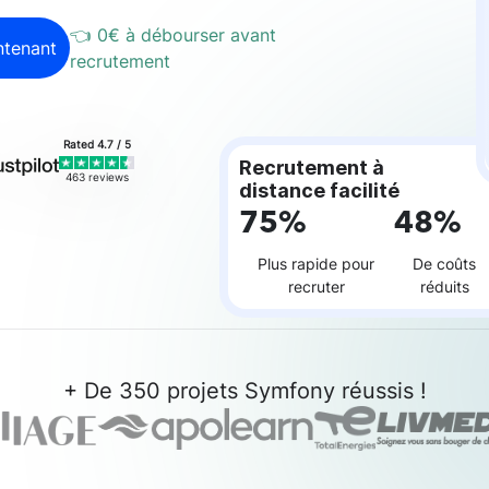
👈 0€ à débourser
avant
ntenant
recrutement
Rated 4.7 / 5
Recrutement à
463 reviews
distance facilité
75%
48%
Plus rapide pour
De coûts
recruter
réduits
+ De 350 projets Symfony réussis !