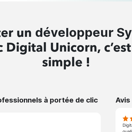
développeur S
ter un
 Digital Unicorn, c’es
simple !
essionnels à portée de clic
Avis
Digi
qual