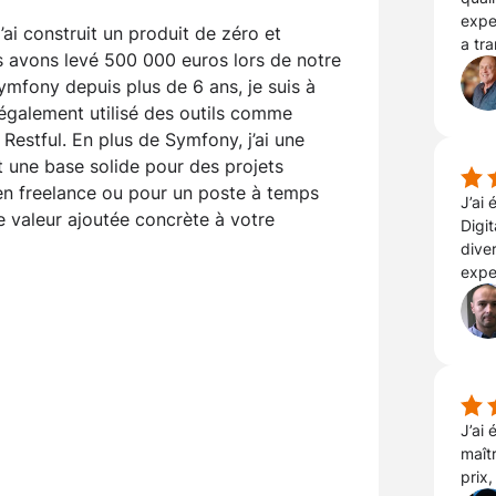
expe
’ai construit un produit de zéro et
a tr
 avons levé 500 000 euros lors de notre
mfony depuis plus de 6 ans, je suis à
 également utilisé des outils comme
I Restful. En plus de Symfony, j’ai une
t une base solide pour des projets
 en freelance ou pour un poste à temps
J’ai
ne valeur ajoutée concrète à votre
Digit
diver
expe
J’ai
maît
prix,