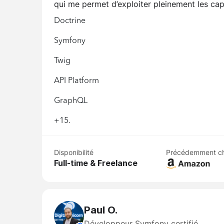
qui me permet d’exploiter pleinement les ca
Doctrine
Symfony
Twig
API Platform
GraphQL
+15.
Disponibilité
Précédemment c
Full-time & Freelance
Paul O.
Développeur Symfony certifié