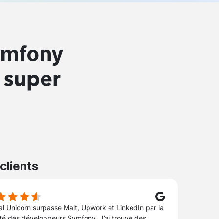
ymfony
t super
 clients
tal Unicorn surpasse Malt, Upwork et LinkedIn par la
ité des développeurs Symfony. J’ai trouvé des