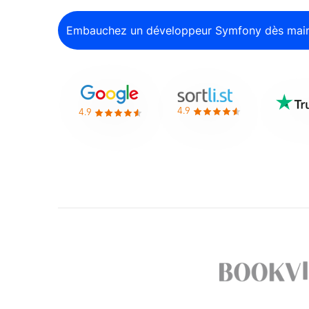
Embauchez un développeur Symfony dès mai
4.9
4.9