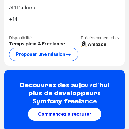
API Platform
+14.
Disponibilité
Précédemment chez
Temps plein & Freelance
Proposer une mission
Découvrez dès aujourd’hui
plus de développeurs
Symfony freelance
Commencez à recruter